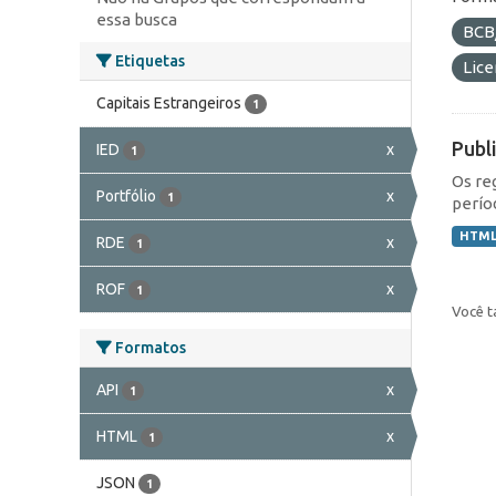
essa busca
BCB
Etiquetas
Lic
Capitais Estrangeiros
1
Publ
IED
x
1
Os re
Portfólio
x
1
perío
HTM
RDE
x
1
ROF
x
1
Você t
Formatos
API
x
1
HTML
x
1
JSON
1