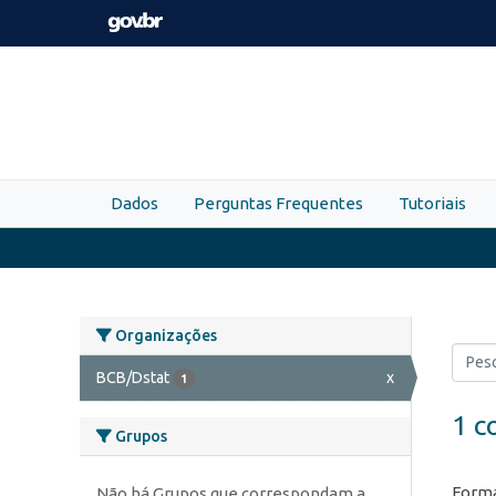
Skip to main content
Dados
Perguntas Frequentes
Tutoriais
Organizações
BCB/Dstat
x
1
1 c
Grupos
Forma
Não há Grupos que correspondam a