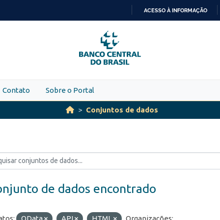
ACESSO À INFORMAÇÃO
IR
PARA
O
CONTEÚDO
Contato
Sobre o Portal
Conjuntos de dados
onjunto de dados encontrado
tos:
OData
API
HTML
Organizações: