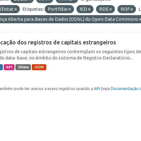
/Dstat
Etiquetas:
Portfólio
IED
RDE
ROF
L
ença Aberta para Bases de Dados (ODbL) do Open Data Commons
icação dos registros de capitais estrangeiros
gistros de capitais estrangeiros contemplam os seguintes tipos d
do data-base, no âmbito do sistema de Registro Declaratório...
L
API
OData
JSON
ambém pode ter acesso a esses registros usando a
API
(veja
Documentação d