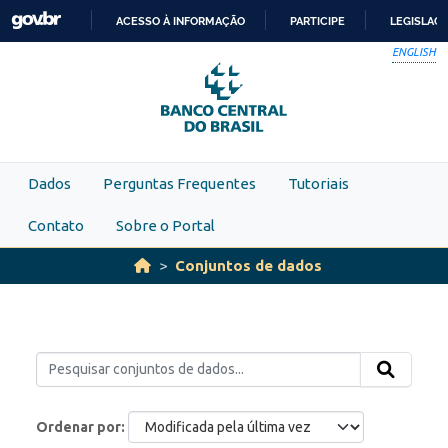
Skip to main content
ACESSO À INFORMAÇÃO
PARTICIPE
LEGISLAÇ
IR
ENGLISH
PARA
O
CONTEÚDO
Dados
Perguntas Frequentes
Tutoriais
Contato
Sobre o Portal
Conjuntos de dados
Ordenar por