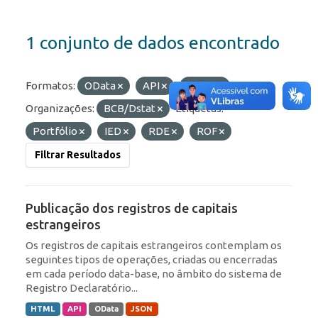
1 conjunto de dados encontrado
Formatos:
OData
API
HTML
Organizações:
BCB/Dstat
Etiquetas:
Portfólio
IED
RDE
ROF
Filtrar Resultados
Publicação dos registros de capitais
estrangeiros
Os registros de capitais estrangeiros contemplam os
seguintes tipos de operações, criadas ou encerradas
em cada período data-base, no âmbito do sistema de
Registro Declaratório...
HTML
API
OData
JSON