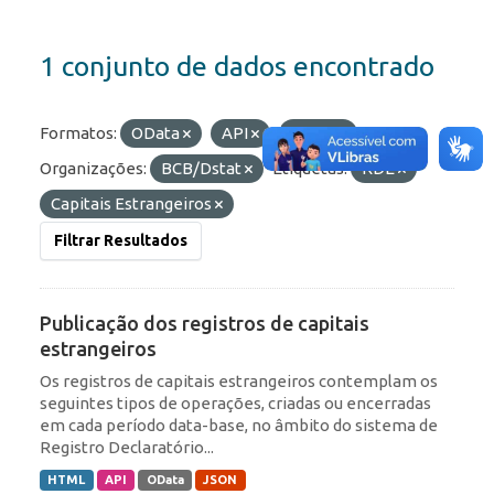
1 conjunto de dados encontrado
Formatos:
OData
API
HTML
Organizações:
BCB/Dstat
Etiquetas:
RDE
Capitais Estrangeiros
Filtrar Resultados
Publicação dos registros de capitais
estrangeiros
Os registros de capitais estrangeiros contemplam os
seguintes tipos de operações, criadas ou encerradas
em cada período data-base, no âmbito do sistema de
Registro Declaratório...
HTML
API
OData
JSON