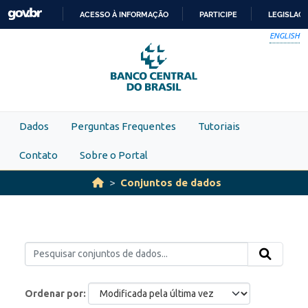
Skip to main content
ACESSO À INFORMAÇÃO
PARTICIPE
LEGISLAÇ
IR
ENGLISH
PARA
O
CONTEÚDO
Dados
Perguntas Frequentes
Tutoriais
Contato
Sobre o Portal
Conjuntos de dados
Ordenar por