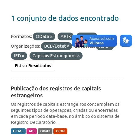
1 conjunto de dados encontrado
Formatos:
OData
API
HTML
Organizações:
BCB/Dstat
Etiquetas:
RDE
IED
Capitais Estrangeiros
Filtrar Resultados
Publicação dos registros de capitais
estrangeiros
Os registros de capitais estrangeiros contemplam os
seguintes tipos de operações, criadas ou encerradas
em cada período data-base, no âmbito do sistema de
Registro Declaratório...
HTML
API
OData
JSON