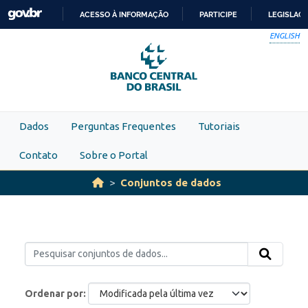
Skip to main content
ACESSO À INFORMAÇÃO
PARTICIPE
LEGISLAÇ
IR
ENGLISH
PARA
O
CONTEÚDO
Dados
Perguntas Frequentes
Tutoriais
Contato
Sobre o Portal
Conjuntos de dados
Ordenar por