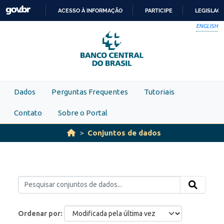
Skip to main content
ACESSO À INFORMAÇÃO
PARTICIPE
LEGISLAÇ
IR
ENGLISH
PARA
O
CONTEÚDO
Dados
Perguntas Frequentes
Tutoriais
Contato
Sobre o Portal
Conjuntos de dados
Ordenar por