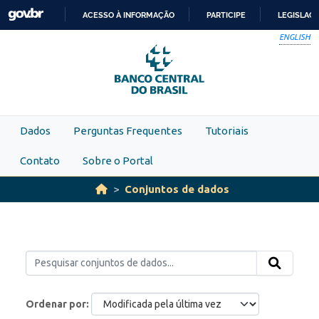
Skip to main content
ACESSO À INFORMAÇÃO
PARTICIPE
LEGISLAÇ
IR
ENGLISH
PARA
O
CONTEÚDO
Dados
Perguntas Frequentes
Tutoriais
Contato
Sobre o Portal
Conjuntos de dados
Ordenar por