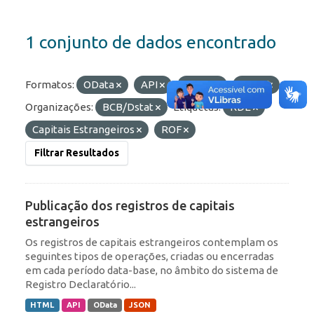
1 conjunto de dados encontrado
Formatos:
OData
API
HTML
JSON
Organizações:
BCB/Dstat
Etiquetas:
RDE
Capitais Estrangeiros
ROF
Filtrar Resultados
Publicação dos registros de capitais
estrangeiros
Os registros de capitais estrangeiros contemplam os
seguintes tipos de operações, criadas ou encerradas
em cada período data-base, no âmbito do sistema de
Registro Declaratório...
HTML
API
OData
JSON