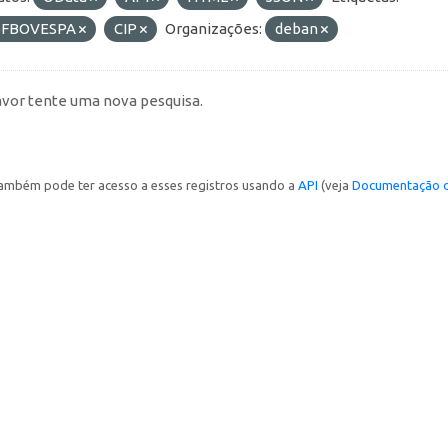
FBOVESPA
CIP
Organizações:
deban
avor tente uma nova pesquisa.
ambém pode ter acesso a esses registros usando a
API
(veja
Documentação d