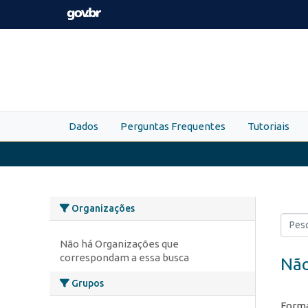
Skip to main content
Dados
Perguntas Frequentes
Tutoriais
Organizações
Não há Organizações que
correspondam a essa busca
Não
Grupos
Forma