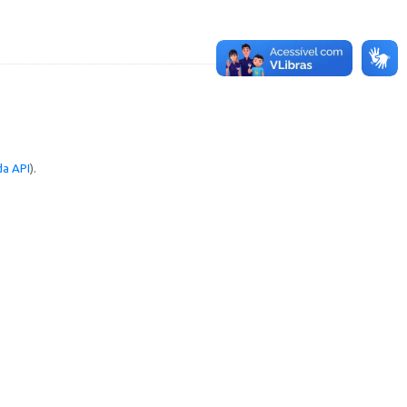
a API
).