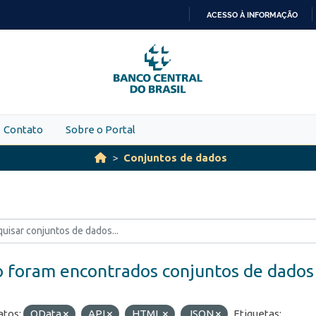
ACESSO À INFORMAÇÃO
IR
PARA
O
CONTEÚDO
Contato
Sobre o Portal
Conjuntos de dados
 foram encontrados conjuntos de dados
tos:
OData
API
HTML
JSON
Etiquetas: