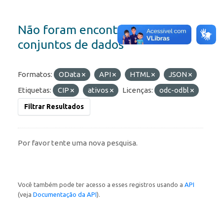
Não foram encontrados
conjuntos de dados
Formatos:
OData
API
HTML
JSON
Etiquetas:
CIP
ativos
Licenças:
odc-odbl
Filtrar Resultados
Por favor tente uma nova pesquisa.
Você também pode ter acesso a esses registros usando a
API
(veja
Documentação da API
).