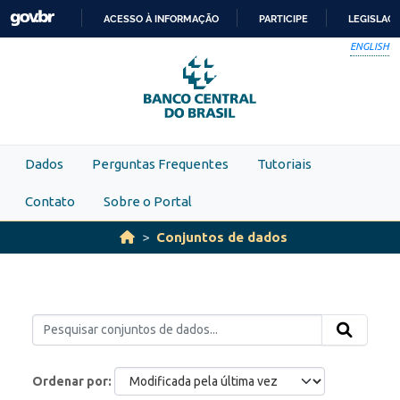
Skip to main content
ACESSO À INFORMAÇÃO
PARTICIPE
LEGISLAÇ
IR
ENGLISH
PARA
O
CONTEÚDO
Dados
Perguntas Frequentes
Tutoriais
Contato
Sobre o Portal
Conjuntos de dados
Ordenar por