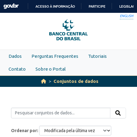
Skip to main content
ACESSO À INFORMAÇÃO
PARTICIPE
LEGISLAÇ
IR
ENGLISH
PARA
O
CONTEÚDO
Dados
Perguntas Frequentes
Tutoriais
Contato
Sobre o Portal
Conjuntos de dados
Ordenar por