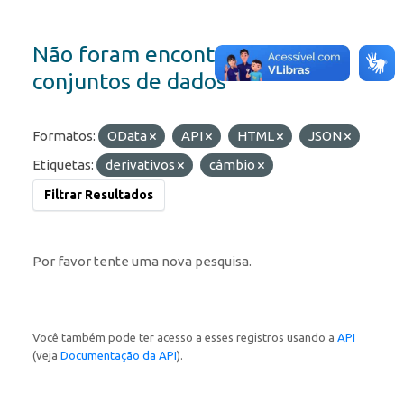
Não foram encontrados
conjuntos de dados
Formatos:
OData
API
HTML
JSON
Etiquetas:
derivativos
câmbio
Filtrar Resultados
Por favor tente uma nova pesquisa.
Você também pode ter acesso a esses registros usando a
API
(veja
Documentação da API
).