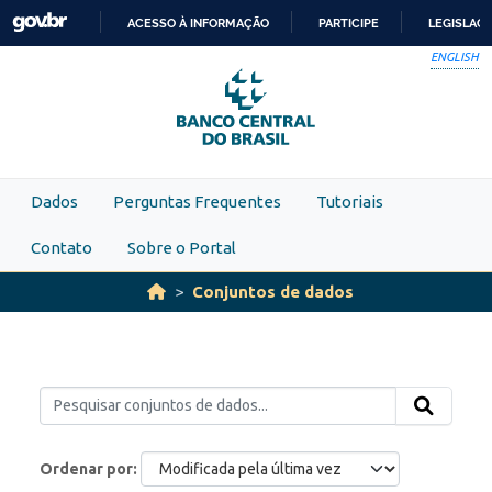
Skip to main content
ACESSO À INFORMAÇÃO
PARTICIPE
LEGISLAÇ
IR
ENGLISH
PARA
O
CONTEÚDO
Dados
Perguntas Frequentes
Tutoriais
Contato
Sobre o Portal
Conjuntos de dados
Ordenar por