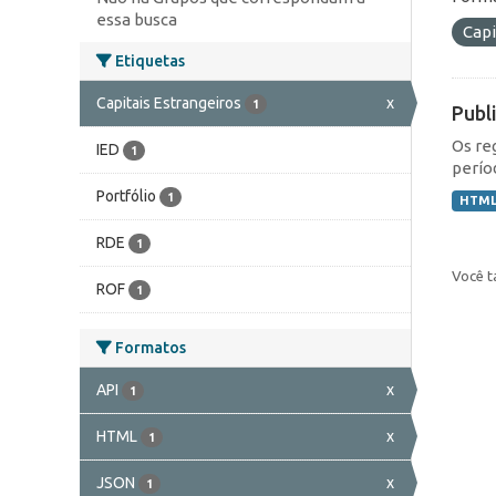
essa busca
Capi
Etiquetas
Capitais Estrangeiros
x
1
Publ
Os re
IED
1
perío
Portfólio
1
HTM
RDE
1
Você t
ROF
1
Formatos
API
x
1
HTML
x
1
JSON
x
1