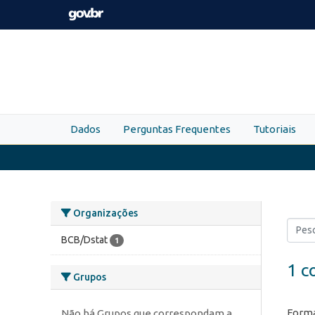
Skip to main content
Dados
Perguntas Frequentes
Tutoriais
Organizações
BCB/Dstat
1
1 c
Grupos
Forma
Não há Grupos que correspondam a