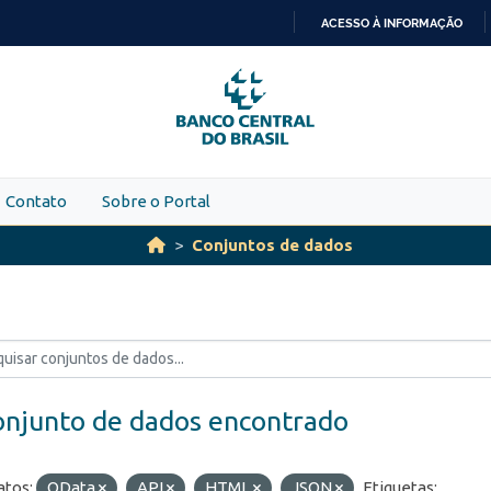
ACESSO À INFORMAÇÃO
IR
PARA
O
CONTEÚDO
Contato
Sobre o Portal
Conjuntos de dados
onjunto de dados encontrado
tos:
OData
API
HTML
JSON
Etiquetas: