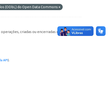
ados (ODbL) do Open Data Commons
e operações, criadas ou encerradas em cada
a API
).