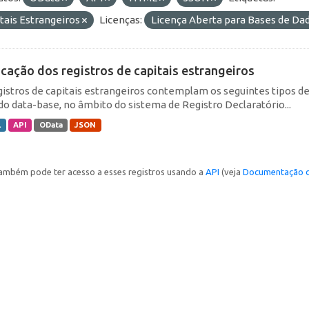
tais Estrangeiros
Licenças:
Licença Aberta para Bases de D
icação dos registros de capitais estrangeiros
gistros de capitais estrangeiros contemplam os seguintes tipos d
do data-base, no âmbito do sistema de Registro Declaratório...
L
API
OData
JSON
ambém pode ter acesso a esses registros usando a
API
(veja
Documentação d