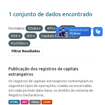
1 conjunto de dados encontrado
Formatos:
OData
API
HTML
Etiquetas:
RDE
IED
Capitais Estrangeiros
Portfólio
Filtrar Resultados
Publicação dos registros de capitais
estrangeiros
Os registros de capitais estrangeiros contemplam os
seguintes tipos de operações, criadas ou encerradas
em cada período data-base, no âmbito do sistema de
Registro Declaratório...
HTML
API
OData
JSON