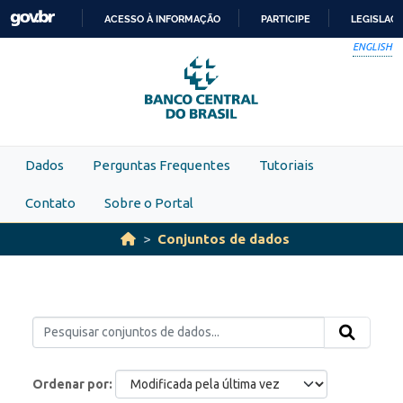
Skip to main content
ACESSO À INFORMAÇÃO
PARTICIPE
LEGISLAÇ
IR
ENGLISH
PARA
O
CONTEÚDO
Dados
Perguntas Frequentes
Tutoriais
Contato
Sobre o Portal
Conjuntos de dados
Ordenar por