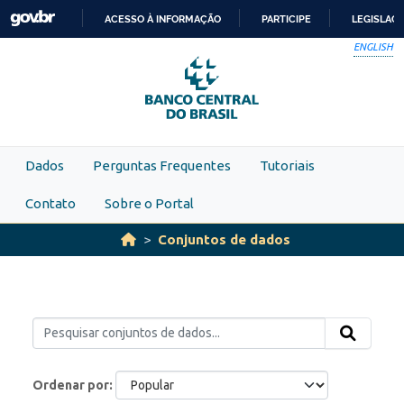
Skip to main content
ACESSO À INFORMAÇÃO
PARTICIPE
LEGISLAÇ
IR
ENGLISH
PARA
O
CONTEÚDO
Dados
Perguntas Frequentes
Tutoriais
Contato
Sobre o Portal
Conjuntos de dados
Ordenar por