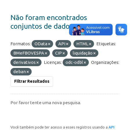
Não foram encontrados
conjuntos de dados
Formatos:
OData
API
HTML
Etiquetas:
BMeFBOVESPA
CIP
liquidação
derivativos
Licenças:
odc-odbl
Organizações:
deban
Filtrar Resultados
Por favor tente uma nova pesquisa.
Você também pode ter acesso a esses registros usando a
API