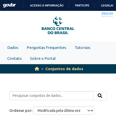
Skip to main content
ACESSO À INFORMAÇÃO
PARTICIPE
LEGISLAÇ
IR
ENGLISH
PARA
O
CONTEÚDO
Dados
Perguntas Frequentes
Tutoriais
Contato
Sobre o Portal
Conjuntos de dados
Ordenar por