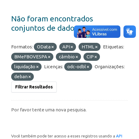
Não foram encontrados
conjuntos de dados
Formatos:
OData
API
HTML
Etiquetas:
BMeFBOVESPA
câmbio
CIP
liquidação
Licenças:
odc-odbl
Organizações:
deban
Filtrar Resultados
Por favor tente uma nova pesquisa.
Você também pode ter acesso a esses registros usando a
API