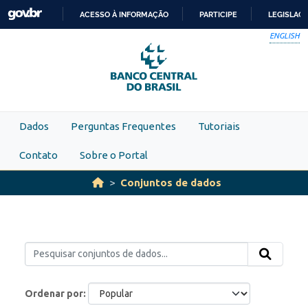
Skip to main content
ACESSO À INFORMAÇÃO
PARTICIPE
LEGISLAÇ
IR
ENGLISH
PARA
O
CONTEÚDO
Dados
Perguntas Frequentes
Tutoriais
Contato
Sobre o Portal
Conjuntos de dados
Ordenar por