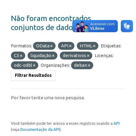
Não foram encontrados
conjuntos de dados
Formatos:
OData
API
HTML
Etiquetas:
C3
liquidação
derivativos
Licenças:
odc-odbl
Organizações:
deban
Filtrar Resultados
Por favor tente uma nova pesquisa.
Você também pode ter acesso a esses registros usando a
API
(veja
Documentação da API
).