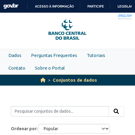
Skip to main content
ACESSO À INFORMAÇÃO
PARTICIPE
LEGISLAÇ
IR
ENGLISH
PARA
O
CONTEÚDO
Dados
Perguntas Frequentes
Tutoriais
Contato
Sobre o Portal
Conjuntos de dados
Ordenar por