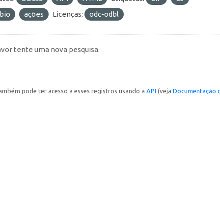
bio
ações
Licenças:
odc-odbl
avor tente uma nova pesquisa.
ambém pode ter acesso a esses registros usando a
API
(veja
Documentação d