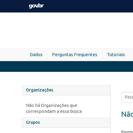
Skip to main content
Dados
Perguntas Frequentes
Tutoriais
Organizações
Não há Organizações que
correspondam a essa busca
Não
Grupos
Forma