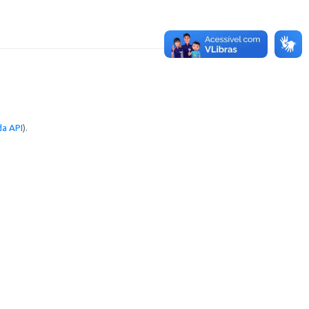
a API
).