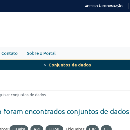
ACESSO À INFORMAÇÃO
IR
PARA
O
CONTEÚDO
Contato
Sobre o Portal
Conjuntos de dados
 foram encontrados conjuntos de dados
tos:
OData
API
HTML
Etiquetas:
CIP
C3