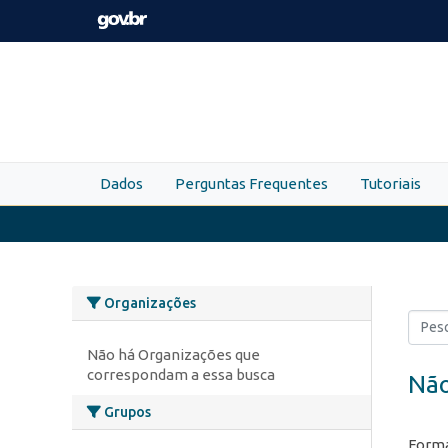
Skip to main content
Dados
Perguntas Frequentes
Tutoriais
Organizações
Não há Organizações que
correspondam a essa busca
Não
Grupos
Forma