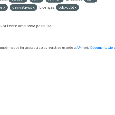
es
derivativos
Licenças:
odc-odbl
avor tente uma nova pesquisa.
ambém pode ter acesso a esses registros usando a
API
(veja
Documentação d