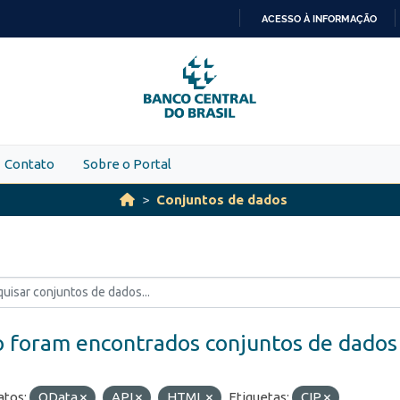
ACESSO À INFORMAÇÃO
IR
PARA
O
CONTEÚDO
Contato
Sobre o Portal
Conjuntos de dados
 foram encontrados conjuntos de dados
tos:
OData
API
HTML
Etiquetas:
CIP