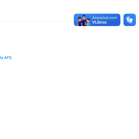
a API
).