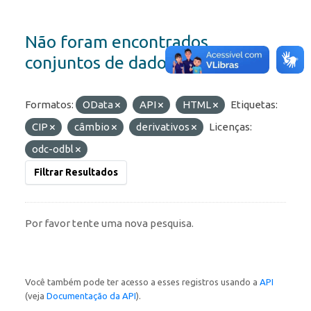
Não foram encontrados
conjuntos de dados
Formatos:
OData
API
HTML
Etiquetas:
CIP
câmbio
derivativos
Licenças:
odc-odbl
Filtrar Resultados
Por favor tente uma nova pesquisa.
Você também pode ter acesso a esses registros usando a
API
(veja
Documentação da API
).