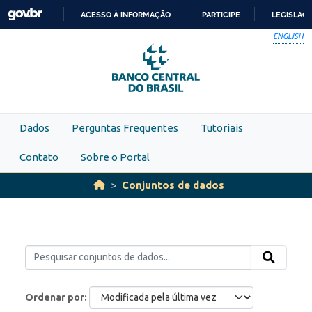
Skip to main content
ACESSO À INFORMAÇÃO
PARTICIPE
LEGISLAÇ
IR
ENGLISH
PARA
O
CONTEÚDO
Dados
Perguntas Frequentes
Tutoriais
Contato
Sobre o Portal
Conjuntos de dados
Ordenar por