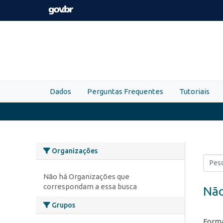
Skip to main content
Dados
Perguntas Frequentes
Tutoriais
Organizações
Não há Organizações que
correspondam a essa busca
Não
Grupos
Forma