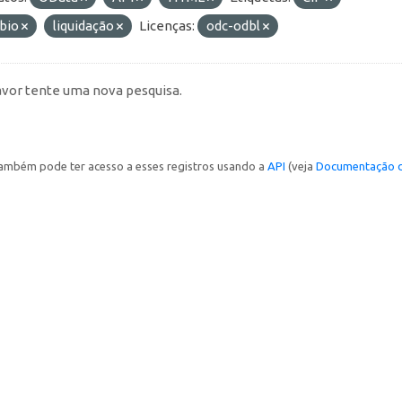
bio
liquidação
Licenças:
odc-odbl
avor tente uma nova pesquisa.
ambém pode ter acesso a esses registros usando a
API
(veja
Documentação d