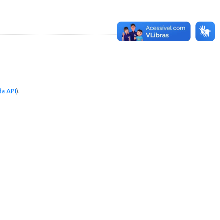
a API
).