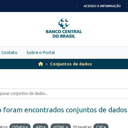
ACESSO À INFORMAÇÃO
IR
PARA
O
CONTEÚDO
Contato
Sobre o Portal
Conjuntos de dados
 foram encontrados conjuntos de dados
tos:
OData
API
HTML
Etiquetas:
CIP