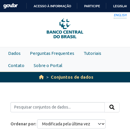
Skip to main content
ACESSO À INFORMAÇÃO
PARTICIPE
LEGISLAÇ
IR
ENGLISH
PARA
O
CONTEÚDO
Dados
Perguntas Frequentes
Tutoriais
Contato
Sobre o Portal
Conjuntos de dados
Ordenar por