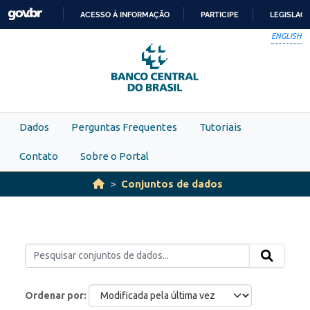
Skip to main content
ACESSO À INFORMAÇÃO
PARTICIPE
LEGISLAÇ
IR
ENGLISH
PARA
O
CONTEÚDO
Dados
Perguntas Frequentes
Tutoriais
Contato
Sobre o Portal
Conjuntos de dados
Ordenar por