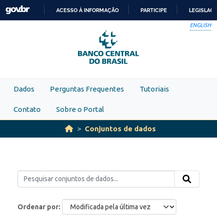
Skip to main content
ACESSO À INFORMAÇÃO
PARTICIPE
LEGISLAÇ
IR
ENGLISH
PARA
O
CONTEÚDO
Dados
Perguntas Frequentes
Tutoriais
Contato
Sobre o Portal
Conjuntos de dados
Ordenar por