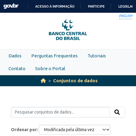
Skip to main content
ACESSO À INFORMAÇÃO
PARTICIPE
LEGISLAÇ
IR
ENGLISH
PARA
O
CONTEÚDO
Dados
Perguntas Frequentes
Tutoriais
Contato
Sobre o Portal
Conjuntos de dados
Ordenar por