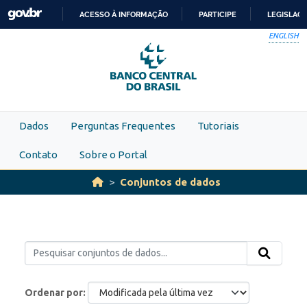
Skip to main content
ACESSO À INFORMAÇÃO
PARTICIPE
LEGISLAÇ
IR
ENGLISH
PARA
O
CONTEÚDO
Dados
Perguntas Frequentes
Tutoriais
Contato
Sobre o Portal
Conjuntos de dados
Ordenar por