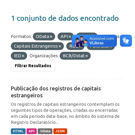
1 conjunto de dados encontrado
Formatos:
OData
API
HTML
Etiquetas:
Capitais Estrangeiros
RDE
Portfólio
IED
Organizações:
BCB/Dstat
Filtrar Resultados
Publicação dos registros de capitais
estrangeiros
Os registros de capitais estrangeiros contemplam os
seguintes tipos de operações, criadas ou encerradas
em cada período data-base, no âmbito do sistema de
Registro Declaratório...
HTML
API
OData
JSON