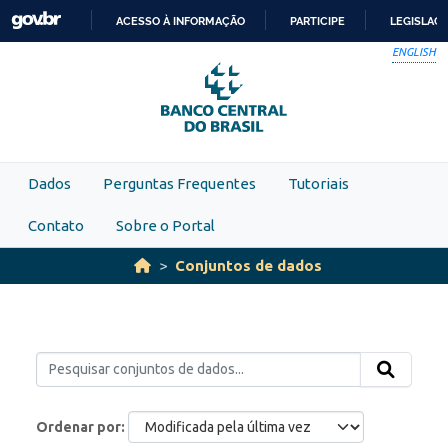
Skip to main content
ACESSO À INFORMAÇÃO
PARTICIPE
LEGISLAÇ
IR
ENGLISH
PARA
O
CONTEÚDO
Dados
Perguntas Frequentes
Tutoriais
Contato
Sobre o Portal
Conjuntos de dados
Ordenar por