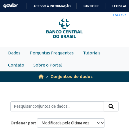
Skip to main content
ACESSO À INFORMAÇÃO
PARTICIPE
LEGISLAÇ
IR
ENGLISH
PARA
O
CONTEÚDO
Dados
Perguntas Frequentes
Tutoriais
Contato
Sobre o Portal
Conjuntos de dados
Ordenar por