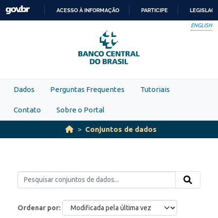
Skip to main content
ACESSO À INFORMAÇÃO
PARTICIPE
LEGISLAÇ
IR
ENGLISH
PARA
O
CONTEÚDO
Dados
Perguntas Frequentes
Tutoriais
Contato
Sobre o Portal
Conjuntos de dados
Ordenar por