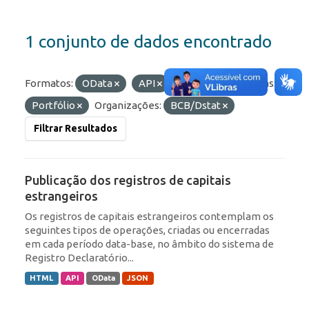
1 conjunto de dados encontrado
Formatos:
OData
API
HTML
Etiquetas:
Portfólio
Organizações:
BCB/Dstat
Filtrar Resultados
Publicação dos registros de capitais
estrangeiros
Os registros de capitais estrangeiros contemplam os
seguintes tipos de operações, criadas ou encerradas
em cada período data-base, no âmbito do sistema de
Registro Declaratório...
HTML
API
OData
JSON