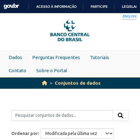
Skip to main content
ACESSO À INFORMAÇÃO
PARTICIPE
LEGISLAÇ
IR
ENGLISH
PARA
O
CONTEÚDO
Dados
Perguntas Frequentes
Tutoriais
Contato
Sobre o Portal
Conjuntos de dados
Ordenar por