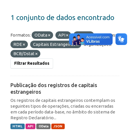
1 conjunto de dados encontrado
Formatos:
OData
API
HTML
Etiquetas:
RDE
Capitais Estrangeiros
Organizações:
BCB/Dstat
Filtrar Resultados
Publicação dos registros de capitais
estrangeiros
Os registros de capitais estrangeiros contemplam os
seguintes tipos de operações, criadas ou encerradas
em cada período data-base, no âmbito do sistema de
Registro Declaratório...
HTML
API
OData
JSON