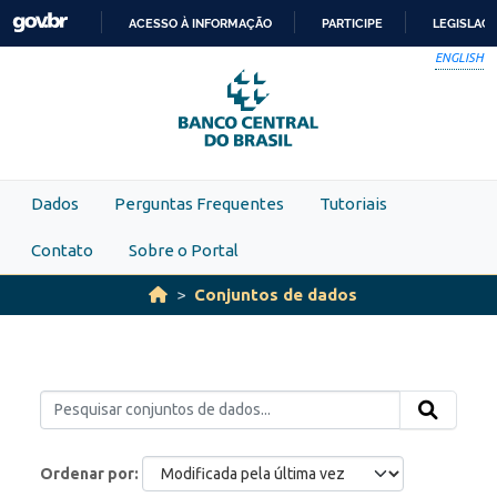
Skip to main content
ACESSO À INFORMAÇÃO
PARTICIPE
LEGISLAÇ
IR
ENGLISH
PARA
O
CONTEÚDO
Dados
Perguntas Frequentes
Tutoriais
Contato
Sobre o Portal
Conjuntos de dados
Ordenar por