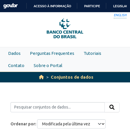
Skip to main content
ACESSO À INFORMAÇÃO
PARTICIPE
LEGISLAÇ
IR
ENGLISH
PARA
O
CONTEÚDO
Dados
Perguntas Frequentes
Tutoriais
Contato
Sobre o Portal
Conjuntos de dados
Ordenar por