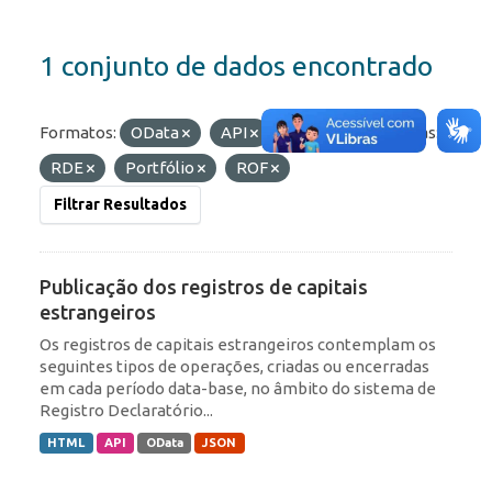
1 conjunto de dados encontrado
Formatos:
OData
API
HTML
Etiquetas:
RDE
Portfólio
ROF
Filtrar Resultados
Publicação dos registros de capitais
estrangeiros
Os registros de capitais estrangeiros contemplam os
seguintes tipos de operações, criadas ou encerradas
em cada período data-base, no âmbito do sistema de
Registro Declaratório...
HTML
API
OData
JSON