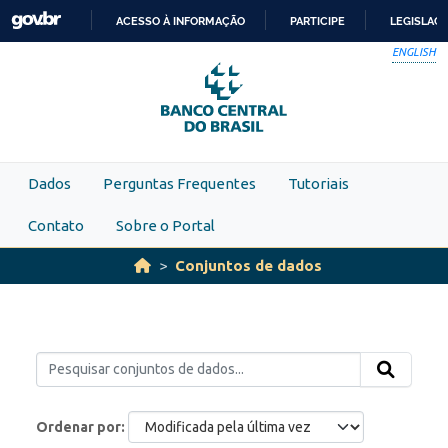
Skip to main content
ACESSO À INFORMAÇÃO
PARTICIPE
LEGISLAÇ
IR
ENGLISH
PARA
O
CONTEÚDO
Dados
Perguntas Frequentes
Tutoriais
Contato
Sobre o Portal
Conjuntos de dados
Ordenar por