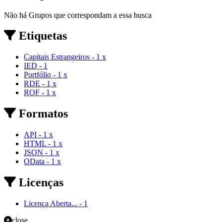
Não há Grupos que correspondam a essa busca
Etiquetas
Capitais Estrangeiros
-
1
x
IED
-
1
Portfólio
-
1
x
RDE
-
1
x
ROF
-
1
x
Formatos
API
-
1
x
HTML
-
1
x
JSON
-
1
x
OData
-
1
x
Licenças
Licença Aberta...
-
1
close