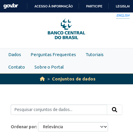
Skip to main content
ACESSO À INFORMAÇÃO
PARTICIPE
LEGISLAÇ
IR
ENGLISH
PARA
O
CONTEÚDO
Dados
Perguntas Frequentes
Tutoriais
Contato
Sobre o Portal
Conjuntos de dados
Ordenar por