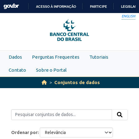
Skip to main content
ACESSO À INFORMAÇÃO
PARTICIPE
LEGISLAÇ
IR
ENGLISH
PARA
O
CONTEÚDO
Dados
Perguntas Frequentes
Tutoriais
Contato
Sobre o Portal
Conjuntos de dados
Ordenar por