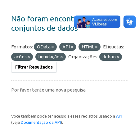
Não foram encontrados
conjuntos de dados
Formatos:
OData
API
HTML
Etiquetas:
ações
liquidação
Organizações:
deban
Filtrar Resultados
Por favor tente uma nova pesquisa.
Você também pode ter acesso a esses registros usando a
API
(veja
Documentação da API
).