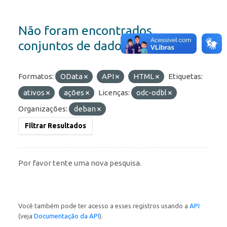
Não foram encontrados
conjuntos de dados
Formatos:
OData
API
HTML
Etiquetas:
ativos
ações
Licenças:
odc-odbl
Organizações:
deban
Filtrar Resultados
Por favor tente uma nova pesquisa.
Você também pode ter acesso a esses registros usando a
API
(veja
Documentação da API
).