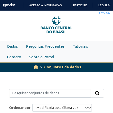
Skip to main content
ACESSO À INFORMAÇÃO
PARTICIPE
LEGISLAÇ
IR
ENGLISH
PARA
O
CONTEÚDO
Dados
Perguntas Frequentes
Tutoriais
Contato
Sobre o Portal
Conjuntos de dados
Ordenar por