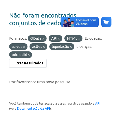
Não foram encontrados
conjuntos de dados
Formatos:
OData
API
HTML
Etiquetas:
ativos
ações
liquidação
Licenças:
odc-odbl
Filtrar Resultados
Por favor tente uma nova pesquisa.
Você também pode ter acesso a esses registros usando a
API
(veja
Documentação da API
).