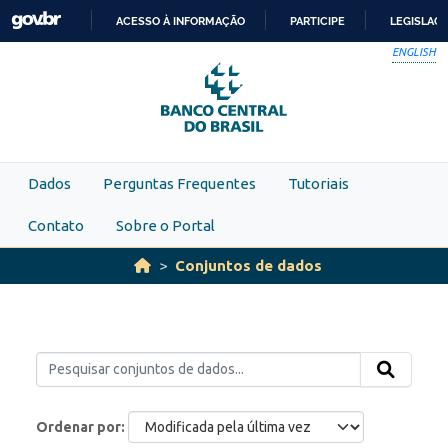
Skip to main content
ACESSO À INFORMAÇÃO
PARTICIPE
LEGISLAÇ
IR
ENGLISH
PARA
O
CONTEÚDO
Dados
Perguntas Frequentes
Tutoriais
Contato
Sobre o Portal
Conjuntos de dados
Ordenar por