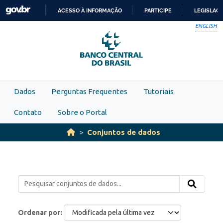
Skip to main content
ACESSO À INFORMAÇÃO
PARTICIPE
LEGISLAÇ
IR
ENGLISH
PARA
O
CONTEÚDO
Dados
Perguntas Frequentes
Tutoriais
Contato
Sobre o Portal
Conjuntos de dados
Ordenar por