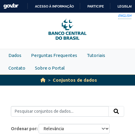
Skip to main content
ACESSO À INFORMAÇÃO
PARTICIPE
LEGISLAÇ
IR
ENGLISH
PARA
O
CONTEÚDO
Dados
Perguntas Frequentes
Tutoriais
Contato
Sobre o Portal
Conjuntos de dados
Ordenar por