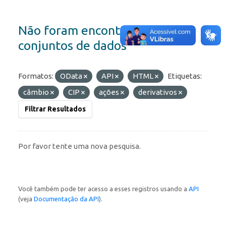
Não foram encontrados
conjuntos de dados
Formatos:
OData
API
HTML
Etiquetas:
câmbio
CIP
ações
derivativos
Filtrar Resultados
Por favor tente uma nova pesquisa.
Você também pode ter acesso a esses registros usando a
API
(veja
Documentação da API
).