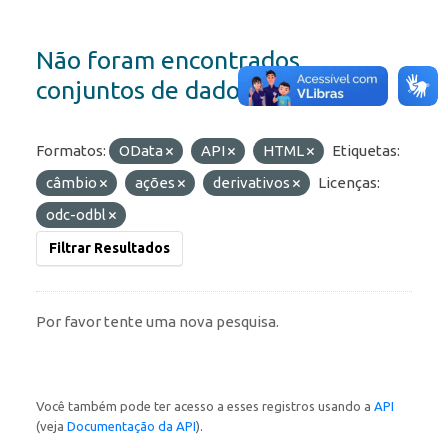
Não foram encontrados
conjuntos de dados
Formatos:
OData
API
HTML
Etiquetas:
câmbio
ações
derivativos
Licenças:
odc-odbl
Filtrar Resultados
Por favor tente uma nova pesquisa.
Você também pode ter acesso a esses registros usando a
API
(veja
Documentação da API
).