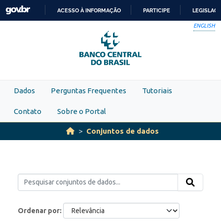
Skip to main content
ACESSO À INFORMAÇÃO
PARTICIPE
LEGISLAÇ
IR
ENGLISH
PARA
O
CONTEÚDO
Dados
Perguntas Frequentes
Tutoriais
Contato
Sobre o Portal
Conjuntos de dados
Ordenar por