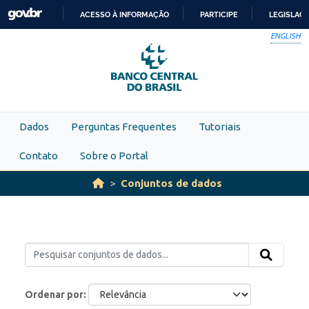
Skip to main content
ACESSO À INFORMAÇÃO
PARTICIPE
LEGISLAÇ
IR
ENGLISH
PARA
O
CONTEÚDO
Dados
Perguntas Frequentes
Tutoriais
Contato
Sobre o Portal
Conjuntos de dados
Ordenar por