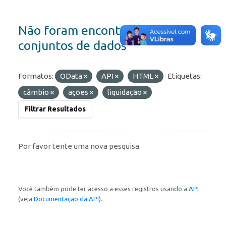
Não foram encontrados
conjuntos de dados
Formatos:
OData
API
HTML
Etiquetas:
câmbio
ações
liquidação
Filtrar Resultados
Por favor tente uma nova pesquisa.
Você também pode ter acesso a esses registros usando a
API
(veja
Documentação da API
).