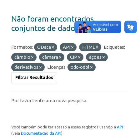
Não foram encontrados
conjuntos de dados
Formatos:
OData
API
HTML
Etiquetas:
câmbio
câmara
CIP
ações
derivativos
Licenças:
odc-odbl
Filtrar Resultados
Por favor tente uma nova pesquisa.
Você também pode ter acesso a esses registros usando a
API
(veja
Documentação da API
).