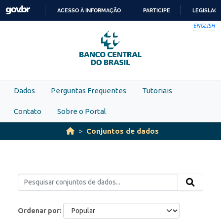
Skip to main content
ACESSO À INFORMAÇÃO
PARTICIPE
LEGISLAÇ
IR
ENGLISH
PARA
O
CONTEÚDO
Dados
Perguntas Frequentes
Tutoriais
Contato
Sobre o Portal
Conjuntos de dados
Ordenar por