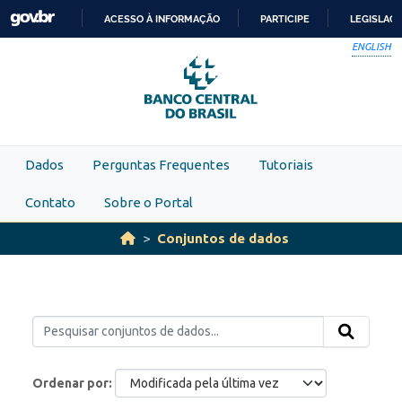
Skip to main content
ACESSO À INFORMAÇÃO
PARTICIPE
LEGISLAÇ
IR
ENGLISH
PARA
O
CONTEÚDO
Dados
Perguntas Frequentes
Tutoriais
Contato
Sobre o Portal
Conjuntos de dados
Ordenar por