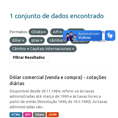
1 conjunto de dados encontrado
Formatos:
OData
API
HTML
Etiquetas:
dólar
ptax
câmbio
diárias
Grupos:
Câmbio e Capitais Internacionais
Filtrar Resultados
Dólar comercial (venda e compra) - cotações
diárias
Disponível desde 28.11.1984, refere-se às taxas
administradas até março de 1990 e às taxas livres a
partir de então (Resolução 1690, de 18.3.1990). As taxas
administradas são...
HTML
API
OData
JSON