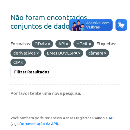
Não foram encontrados
conjuntos de dados
Formatos:
OData
API
HTML
Etiquetas:
derivativos
BMeFBOVESPA
câmara
CIP
Filtrar Resultados
Por favor tente uma nova pesquisa.
Você também pode ter acesso a esses registros usando a
API
(veja
Documentação da API
).