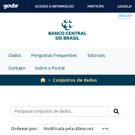
Skip to main content
ACESSO À INFORMAÇÃO
PARTICIPE
LEGISLAÇ
IR
ENGLISH
PARA
O
CONTEÚDO
Dados
Perguntas Frequentes
Tutoriais
Contato
Sobre o Portal
Conjuntos de dados
Ordenar por