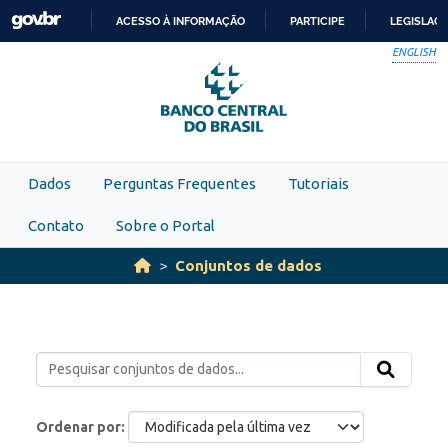
Skip to main content
ACESSO À INFORMAÇÃO
PARTICIPE
LEGISLAÇ
IR
ENGLISH
PARA
O
CONTEÚDO
Dados
Perguntas Frequentes
Tutoriais
Contato
Sobre o Portal
Conjuntos de dados
Ordenar por