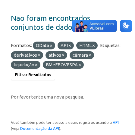
Não foram encontrados
conjuntos de dados
Formatos:
OData
API
HTML
Etiquetas:
derivativos
ativos
câmara
liquidação
BMeFBOVESPA
Filtrar Resultados
Por favor tente uma nova pesquisa.
Você também pode ter acesso a esses registros usando a
API
(veja
Documentação da API
).