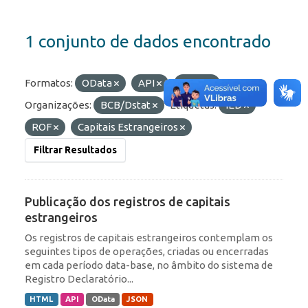
1 conjunto de dados encontrado
Formatos:
OData
API
JSON
Organizações:
BCB/Dstat
Etiquetas:
IED
ROF
Capitais Estrangeiros
Filtrar Resultados
Publicação dos registros de capitais
estrangeiros
Os registros de capitais estrangeiros contemplam os
seguintes tipos de operações, criadas ou encerradas
em cada período data-base, no âmbito do sistema de
Registro Declaratório...
HTML
API
OData
JSON