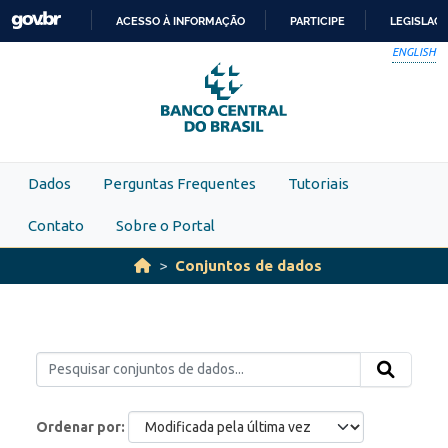
Skip to main content
ACESSO À INFORMAÇÃO
PARTICIPE
LEGISLAÇ
IR
ENGLISH
PARA
O
CONTEÚDO
Dados
Perguntas Frequentes
Tutoriais
Contato
Sobre o Portal
Conjuntos de dados
Ordenar por