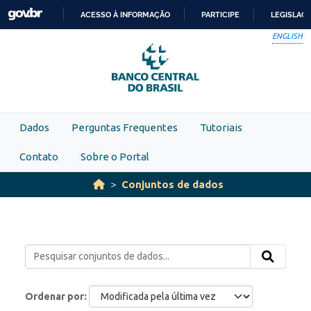
Skip to main content
ACESSO À INFORMAÇÃO
PARTICIPE
LEGISLAÇ
IR
ENGLISH
PARA
O
CONTEÚDO
Dados
Perguntas Frequentes
Tutoriais
Contato
Sobre o Portal
Conjuntos de dados
Ordenar por