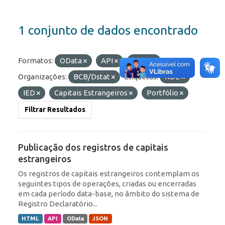
1 conjunto de dados encontrado
Formatos:
OData
API
JSON
Organizações:
BCB/Dstat
Etiquetas:
RDE
IED
Capitais Estrangeiros
Portfólio
Filtrar Resultados
Publicação dos registros de capitais
estrangeiros
Os registros de capitais estrangeiros contemplam os
seguintes tipos de operações, criadas ou encerradas
em cada período data-base, no âmbito do sistema de
Registro Declaratório...
HTML
API
OData
JSON