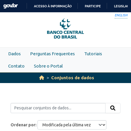
Skip to main content
ACESSO À INFORMAÇÃO
PARTICIPE
LEGISLAÇ
IR
ENGLISH
PARA
O
CONTEÚDO
Dados
Perguntas Frequentes
Tutoriais
Contato
Sobre o Portal
Conjuntos de dados
Ordenar por