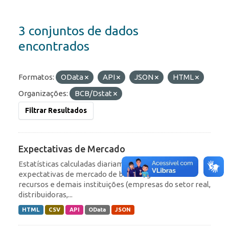
3 conjuntos de dados
encontrados
Formatos:
OData
API
JSON
HTML
Organizações:
BCB/Dstat
Filtrar Resultados
Expectativas de Mercado
Estatísticas calculadas diariamente com base nas
expectativas de mercado de bancos, gestores de
recursos e demais instituições (empresas do setor real,
distribuidoras,...
HTML
CSV
API
OData
JSON