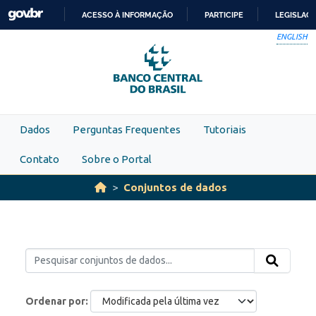
Skip to main content
ACESSO À INFORMAÇÃO
PARTICIPE
LEGISLAÇ
IR
ENGLISH
PARA
O
CONTEÚDO
Dados
Perguntas Frequentes
Tutoriais
Contato
Sobre o Portal
Conjuntos de dados
Ordenar por