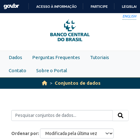
Skip to main content
ACESSO À INFORMAÇÃO
PARTICIPE
LEGISLAÇ
IR
ENGLISH
PARA
O
CONTEÚDO
Dados
Perguntas Frequentes
Tutoriais
Contato
Sobre o Portal
Conjuntos de dados
Ordenar por