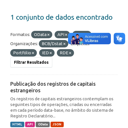
1 conjunto de dados encontrado
Formatos:
OData
API
JSON
Organizações:
BCB/Dstat
Etiquetas:
Portfólio
IED
RDE
Filtrar Resultados
Publicação dos registros de capitais
estrangeiros
Os registros de capitais estrangeiros contemplam os
seguintes tipos de operações, criadas ou encerradas
em cada período data-base, no âmbito do sistema de
Registro Declaratório...
HTML
API
OData
JSON